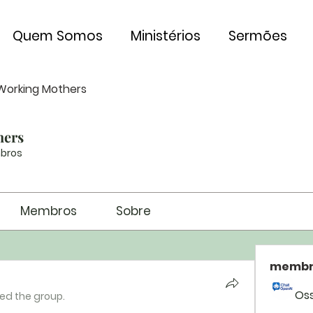
Quem Somos
Ministérios
Sermões
Working Mothers
hers
bros
Membros
Sobre
membr
Os
ned the group.