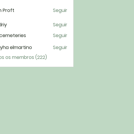
 Proft
Seguir
riy
Seguir
cemeteries
Seguir
yha elmartino
Seguir
os os membros (222)