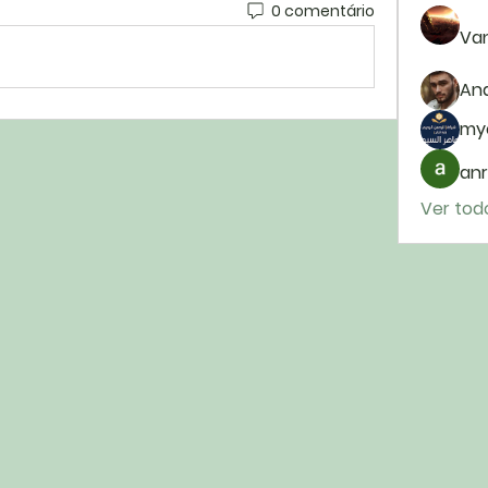
0 comentário
Van
And
my
anr
Ver tod