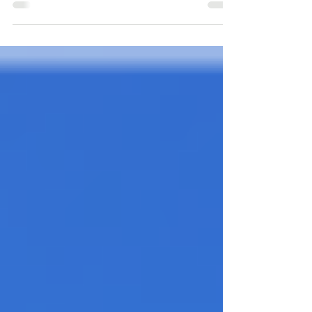
executadas na Igreja Presbiteriana de
Florianópolis: 1- Nível Rua Visconde Ouro
Preto: - no...