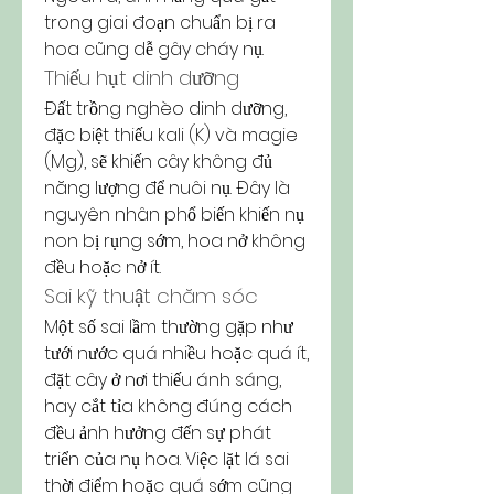
trong giai đoạn chuẩn bị ra 
hoa cũng dễ gây cháy nụ.
Thiếu hụt dinh dưỡng
Đất trồng nghèo dinh dưỡng, 
đặc biệt thiếu kali (K) và magie 
(Mg), sẽ khiến cây không đủ 
năng lượng để nuôi nụ. Đây là 
nguyên nhân phổ biến khiến nụ 
non bị rụng sớm, hoa nở không 
đều hoặc nở ít.
Sai kỹ thuật chăm sóc
Một số sai lầm thường gặp như 
tưới nước quá nhiều hoặc quá ít, 
đặt cây ở nơi thiếu ánh sáng, 
hay cắt tỉa không đúng cách 
đều ảnh hưởng đến sự phát 
triển của nụ hoa. Việc lặt lá sai 
thời điểm hoặc quá sớm cũng 