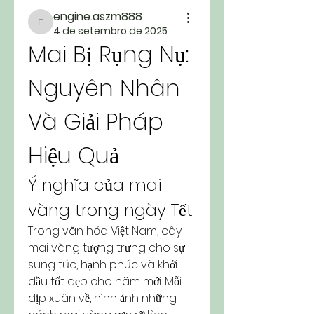
engine.aszm888
engine.aszm888
4 de setembro de 2025
Mai Bị Rụng Nụ: 
Nguyên Nhân 
Và Giải Pháp 
Hiệu Quả
Ý nghĩa của mai 
vàng trong ngày Tết
Trong văn hóa Việt Nam, cây 
mai vàng tượng trưng cho sự 
sung túc, hạnh phúc và khởi 
đầu tốt đẹp cho năm mới. Mỗi 
dịp xuân về, hình ảnh những 