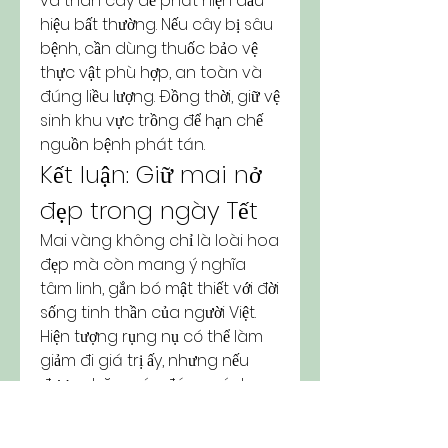
và thân cây để phát hiện dấu 
hiệu bất thường. Nếu cây bị sâu 
bệnh, cần dùng thuốc bảo vệ 
thực vật phù hợp, an toàn và 
đúng liều lượng. Đồng thời, giữ vệ 
sinh khu vực trồng để hạn chế 
nguồn bệnh phát tán.
Kết luận: Giữ mai nở 
đẹp trong ngày Tết
Mai vàng không chỉ là loài hoa 
đẹp mà còn mang ý nghĩa 
tâm linh, gắn bó mật thiết với đời 
sống tinh thần của người Việt. 
Hiện tượng rụng nụ có thể làm 
giảm đi giá trị ấy, nhưng nếu 
được chăm sóc đúng cách, 
cây vẫn sẽ nở rực rỡ, đem đến 
sự hân hoan mỗi độ xuân về. 