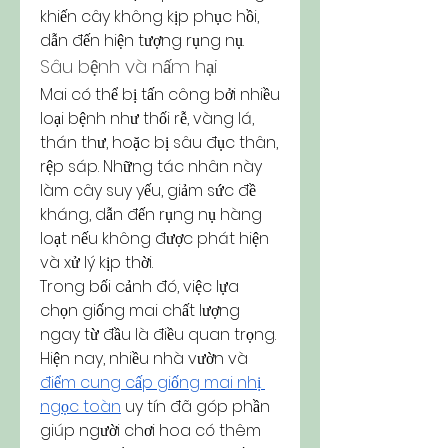
khiến cây không kịp phục hồi, 
dẫn đến hiện tượng rụng nụ.
Sâu bệnh và nấm hại
Mai có thể bị tấn công bởi nhiều 
loại bệnh như thối rễ, vàng lá, 
thán thư, hoặc bị sâu đục thân, 
rệp sáp. Những tác nhân này 
làm cây suy yếu, giảm sức đề 
kháng, dẫn đến rụng nụ hàng 
loạt nếu không được phát hiện 
và xử lý kịp thời.
Trong bối cảnh đó, việc lựa 
chọn giống mai chất lượng 
ngay từ đầu là điều quan trọng. 
Hiện nay, nhiều nhà vườn và 
điểm cung cấp giống mai nhị 
ngọc toàn
 uy tín đã góp phần 
giúp người chơi hoa có thêm 