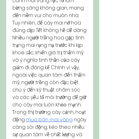
cánh mai vàng rực rỡ làm 
bừng sáng không gian, mang 
đến niềm vui cho muôn nhà. 
Tuy nhiên, để cây mai nở hoa 
đúng dịp Tết không hề dễ dàng. 
Nhiều người trồng hoa gặp tình 
trạng mai rụng nụ trước khi kịp 
khoe sắc, khiến giá trị thẩm mỹ 
và ý nghĩa tinh thần của cây 
giảm đi đáng kể. Chính vì vậy, 
ngoài việc quan tâm đến thẩm 
mỹ, người trồng còn đặc biệt 
chú ý đến kỹ thuật chăm sóc 
và các yếu tố môi trường để giữ 
cho cây mai luôn khỏe mạnh. 
Trong thị trường cây cảnh, hoạt 
động 
mua bán mai vàng
 ngày 
càng sôi động, kéo theo nhiều 
sự quan tâm về chất lượng và 