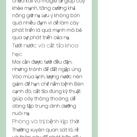
chứa kali và magie sẽ giúp cây 
khỏe mạnh, tăng cường khả 
năng giữ nụ. Lưu ý không bón 
quá nhiều đạm vì dễ làm cây 
phát triển lá quá mạnh mà bỏ 
qua sự phát triển của nụ.
Tưới nước và cắt tỉa khoa 
học
Mai cần được tưới đều đặn, 
nhưng tránh để đất ngập úng. 
Vào mùa lạnh, lượng nước nên 
giảm để hạn chế nấm bệnh. Bên 
cạnh đó, cắt tỉa đúng kỹ thuật 
giúp cây thông thoáng, dễ 
dàng tập trung dinh dưỡng 
nuôi nụ.
Phòng và trị bệnh kịp thời
Thường xuyên quan sát lá, rễ 