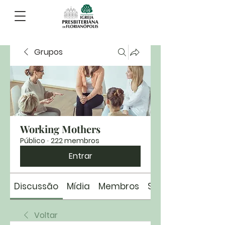
Grupos
Working Mothers
Público
·
222 membros
Entrar
Discussão
Mídia
Membros
Sobre
Voltar