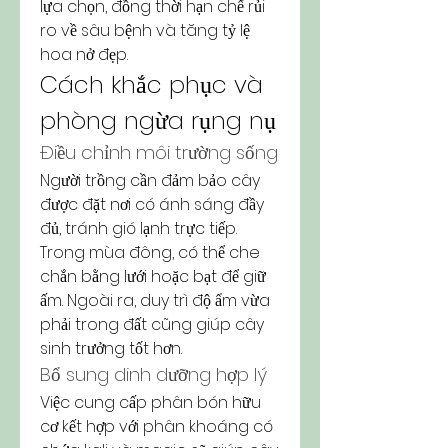
lựa chọn, đồng thời hạn chế rủi 
ro về sâu bệnh và tăng tỷ lệ 
hoa nở đẹp.
Cách khắc phục và 
phòng ngừa rụng nụ
Điều chỉnh môi trường sống
Người trồng cần đảm bảo cây 
được đặt nơi có ánh sáng đầy 
đủ, tránh gió lạnh trực tiếp. 
Trong mùa đông, có thể che 
chắn bằng lưới hoặc bạt để giữ 
ấm. Ngoài ra, duy trì độ ẩm vừa 
phải trong đất cũng giúp cây 
sinh trưởng tốt hơn.
Bổ sung dinh dưỡng hợp lý
Việc cung cấp phân bón hữu 
cơ kết hợp với phân khoáng có 