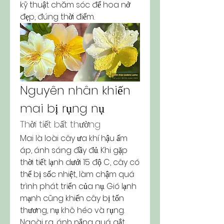
kỹ thuật chăm sóc để hoa nở 
đẹp, đúng thời điểm.
Nguyên nhân khiến 
mai bị rụng nụ
Thời tiết bất thường
Mai là loài cây ưa khí hậu ấm 
áp, ánh sáng đầy đủ. Khi gặp 
thời tiết lạnh dưới 15 độ C, cây có 
thể bị sốc nhiệt, làm chậm quá 
trình phát triển của nụ. Gió lạnh 
mạnh cũng khiến cây bị tổn 
thương, nụ khô héo và rụng. 
Ngoài ra, ánh nắng quá gắt 