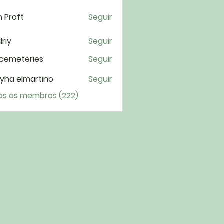
 Proft
Seguir
riy
Seguir
cemeteries
Seguir
yha elmartino
Seguir
os os membros (222)