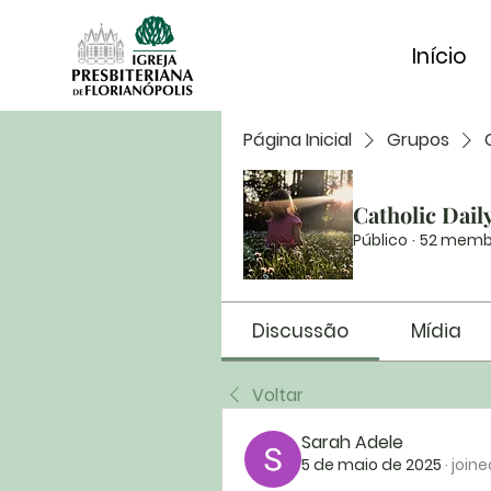
Início
Página Inicial
Grupos
Catholic Dail
Público
·
52 memb
Discussão
Mídia
Voltar
Sarah Adele
5 de maio de 2025
·
joine