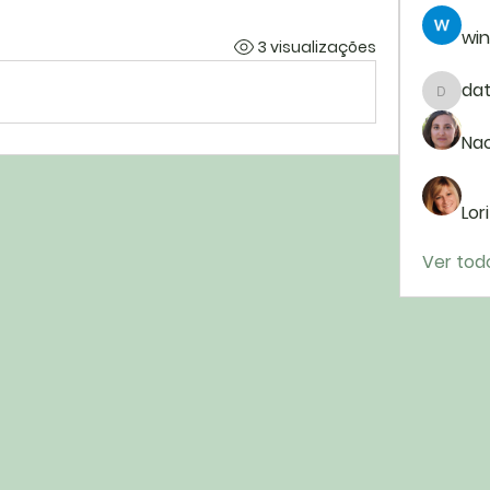
win
3 visualizações
da
dataj9
Na
Lor
Ver tod