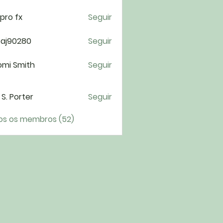
pro fx
Seguir
taj90280
Seguir
0280
omi Smith
Seguir
i S. Porter
Seguir
os os membros (52)