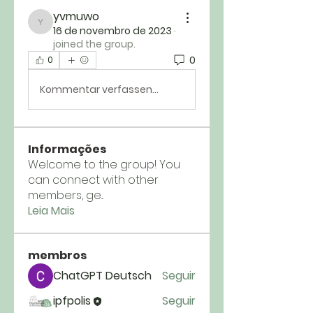
yvmuwo
yvmuwo
16 de novembro de 2023
·
joined the group.
0
0
Kommentar verfassen...
Informações
Welcome to the group! You
can connect with other
members, ge
...
Leia Mais
membros
ChatGPT Deutsch
Seguir
ipfpolis
Seguir