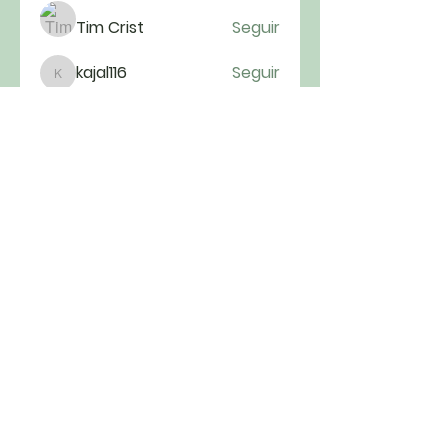
Tim Crist
Seguir
kajal116
Seguir
kajal116
fatima
Seguir
fatima
Ver todos os membros (52)
Cultos todos os domingos às 9h00 e
às 19h30
Rua Visconde de Ouro Preto, 307 –
Centro, Florianópolis – SC |
ipfpolis@ipflorianopolis.org.br
|