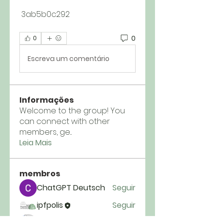
 3ab5b0c292
0
0
Escreva um comentário
Informações
Welcome to the group! You
can connect with other
members, ge
...
Leia Mais
membros
ChatGPT Deutsch
Seguir
ipfpolis
Seguir