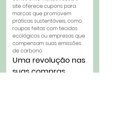
site oferece cupons para 
marcas que promovem 
práticas sustentáveis, como 
roupas feitas com tecidos 
ecológicos ou empresas que 
compensam suas emissões 
de carbono.
Uma revolução nas 
suas compras
Explorar o PRMQD é mais do 
que economizar, é 
transformar a maneira como 
compramos. É prático, rápido 
e perfeito para quem vive no 
Brasil, um país onde os 
desafios financeiros são 
diários, mas a criatividade 