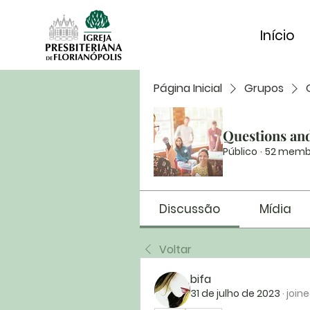
Início
Página Inicial
Grupos
Questions an
Público
·
52 memb
Discussão
Mídia
Voltar
bifa
31 de julho de 2023
·
join