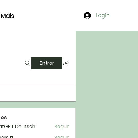
Mais
Login
Entrar
os
atGPT Deutsch
Seguir
polis
Seguir