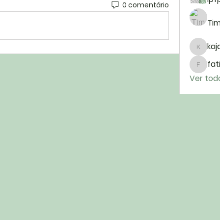
0 comentário
Tim
kaja
kajal11
fat
fatim
Ver tod