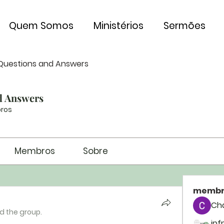
Quem Somos
Ministérios
Sermões
Questions and Answers
d Answers
ros
Membros
Sobre
membr
Ch
ed the group.
ipf