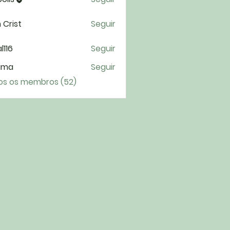
 Crist
Seguir
l116
Seguir
6
ima
Seguir
a
os os membros (52)