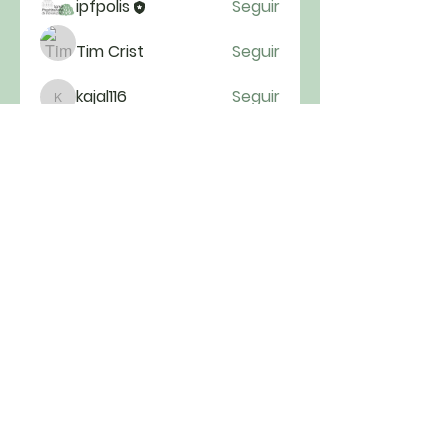
ipfpolis
Seguir
Tim Crist
Seguir
kajal116
Seguir
kajal116
fatima
Seguir
fatima
Ver todos os membros (52)
Cultos todos os domingos às 9h00 e
às 19h30
Rua Visconde de Ouro Preto, 307 –
Centro, Florianópolis – SC |