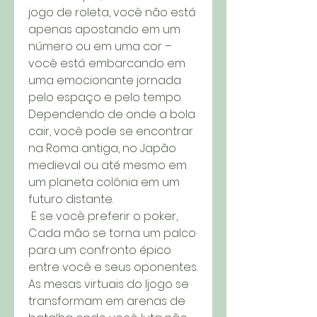
jogo de roleta, você não está 
apenas apostando em um 
número ou em uma cor – 
você está embarcando em 
uma emocionante jornada 
pelo espaço e pelo tempo. 
Dependendo de onde a bola 
cair, você pode se encontrar 
na Roma antiga, no Japão 
medieval ou até mesmo em 
um planeta colônia em um 
futuro distante.
 E se você preferir o poker, 
Cada mão se torna um palco 
para um confronto épico 
entre você e seus oponentes. 
As mesas virtuais do Ijogo se 
transformam em arenas de 