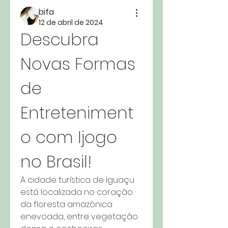
bifa
12 de abril de 2024
Descubra 
Novas Formas 
de 
Entreteniment
o com Ijogo 
no Brasil!
A cidade turística de Iguaçu 
está localizada no coração 
da floresta amazônica 
enevoada, entre vegetação 