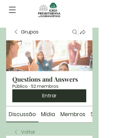
Grupos
Questions and Answers
Público
·
52 membros
Entrar
Discussão
Mídia
Membros
Sobre
Voltar