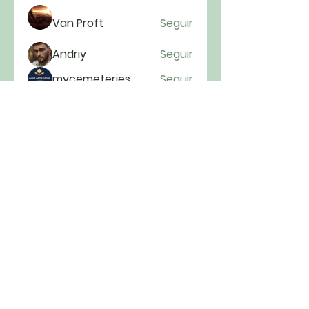
Van Proft
Seguir
Andriy
Seguir
mycemeteries
Seguir
anryha elmartino
Seguir
Ver todos os membros (222)
Cultos todos os domingos às 9h00 e
às 19h30
Rua Visconde de Ouro Preto, 307 –