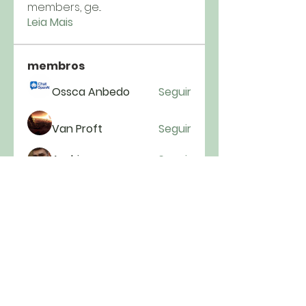
members, ge
...
Leia Mais
membros
Ossca Anbedo
Seguir
Van Proft
Seguir
Andriy
Seguir
mycemeteries
Seguir
anryha elmartino
Seguir
Ver todos os membros (222)