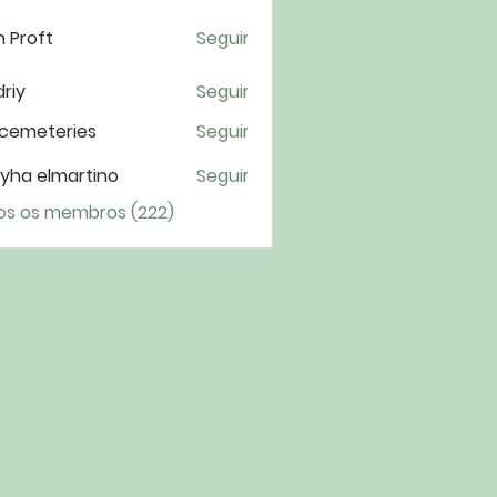
 Proft
Seguir
riy
Seguir
cemeteries
Seguir
yha elmartino
Seguir
os os membros (222)