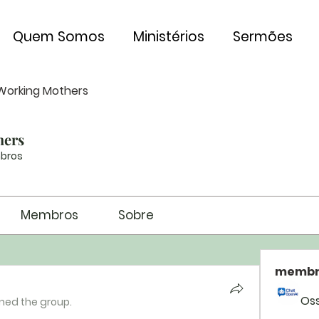
Quem Somos
Ministérios
Sermões
Working Mothers
hers
bros
Membros
Sobre
membr
Os
ined the group.