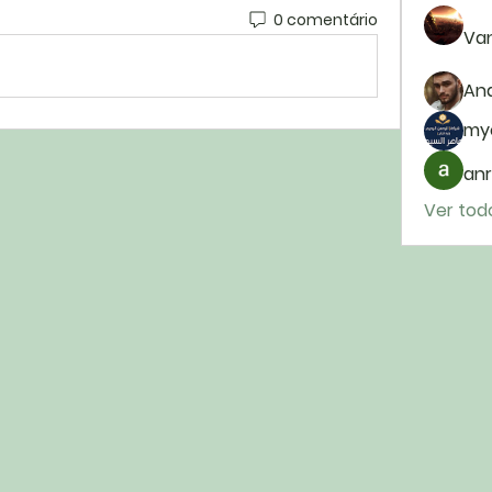
0 comentário
Van
And
my
anr
Ver tod