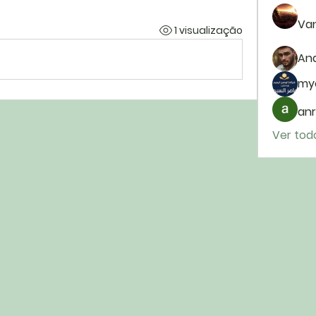
Van
1 visualização
And
my
anr
Ver tod