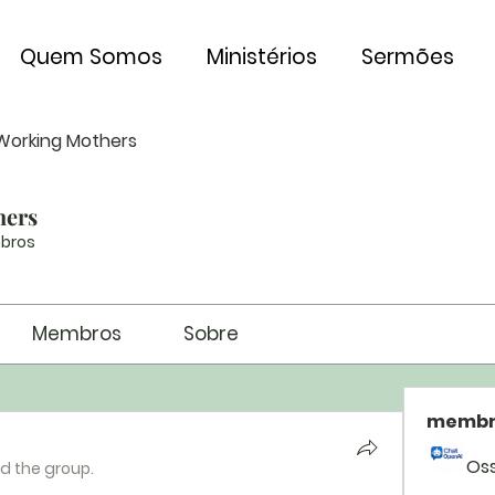
Quem Somos
Ministérios
Sermões
Working Mothers
hers
bros
Membros
Sobre
membr
Os
ed the group.