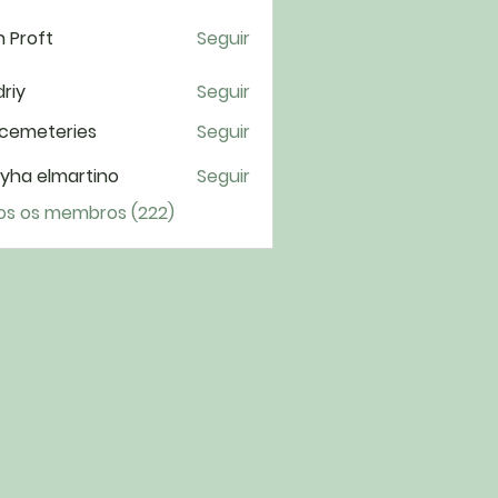
 Proft
Seguir
riy
Seguir
cemeteries
Seguir
yha elmartino
Seguir
os os membros (222)