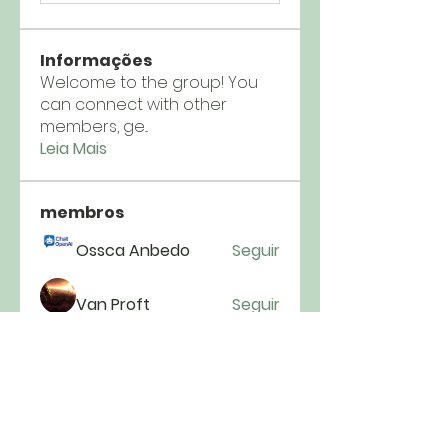
Informações
Welcome to the group! You
can connect with other
members, ge
...
Leia Mais
membros
Ossca Anbedo
Seguir
Van Proft
Seguir
Andriy
Seguir
mycemeteries
Seguir
anryha elmartino
Seguir