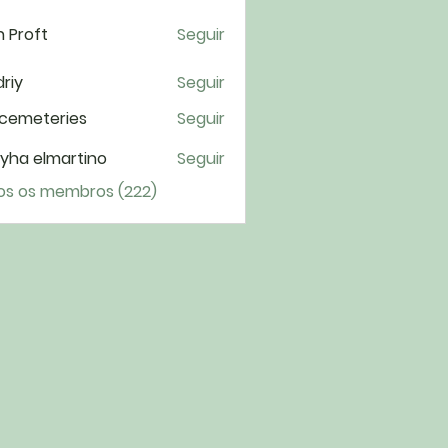
 Proft
Seguir
riy
Seguir
cemeteries
Seguir
yha elmartino
Seguir
os os membros (222)