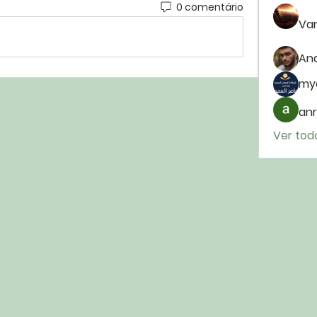
0 comentário
Van
And
my
anr
Ver tod