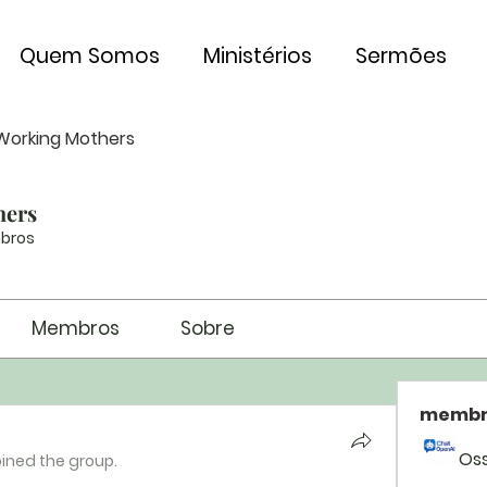
Quem Somos
Ministérios
Sermões
Working Mothers
hers
bros
Membros
Sobre
membr
Os
oined the group.