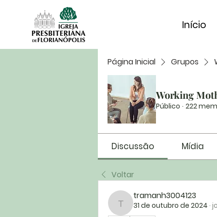
Início
Página Inicial
Grupos
Working Mot
Público
·
222 mem
Discussão
Mídia
Voltar
tramanh3004123
31 de outubro de 2024
·
j
tramanh3004123