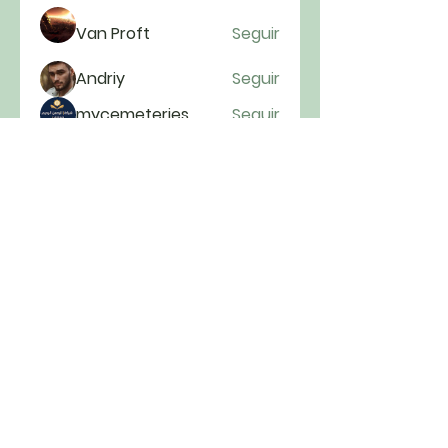
Van Proft
Seguir
Andriy
Seguir
mycemeteries
Seguir
anryha elmartino
Seguir
Ver todos os membros (222)
Cultos todos os domingos às 9h00 e
às 19h30
Rua Visconde de Ouro Preto, 307 –