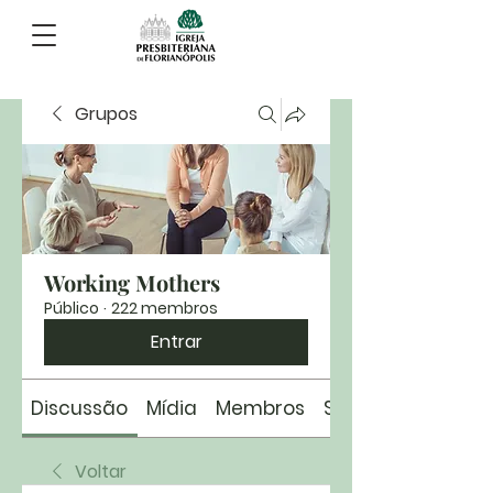
Grupos
Working Mothers
Público
·
222 membros
Entrar
Discussão
Mídia
Membros
Sobre
Voltar