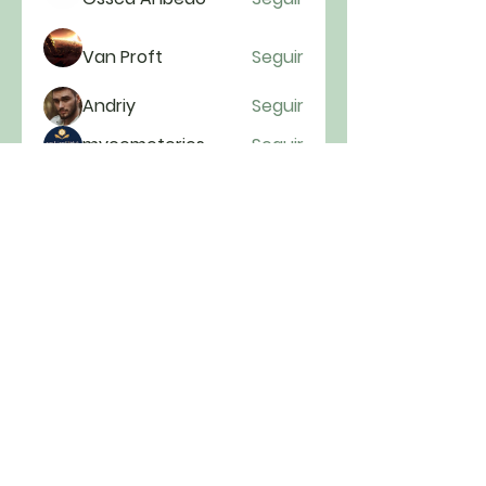
Van Proft
Seguir
Andriy
Seguir
mycemeteries
Seguir
anryha elmartino
Seguir
Ver todos os membros (222)
Cultos todos os domingos às 9h00 e
às 19h30